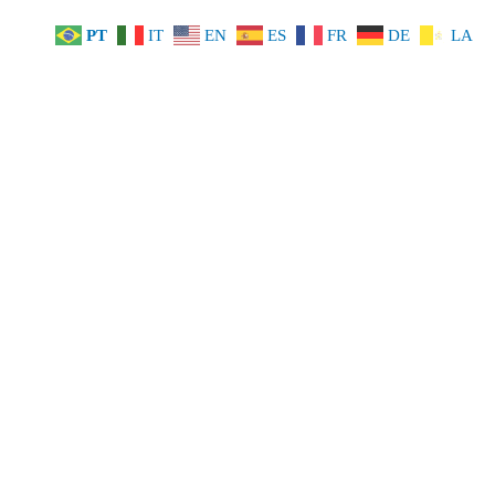
PT
IT
EN
ES
FR
DE
LA