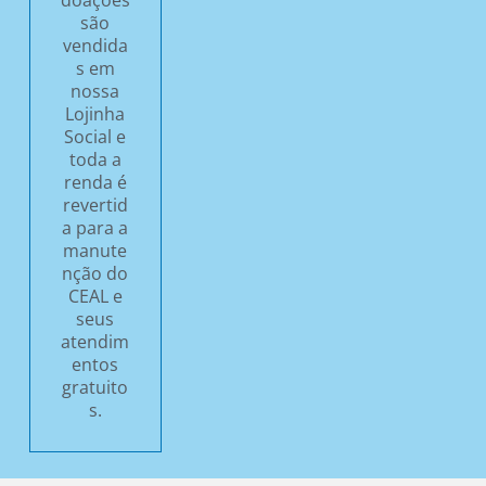
são
vendida
s em
nossa
Lojinha
Social e
toda a
renda é
revertid
a para a
manute
nção do
CEAL e
seus
atendim
entos
gratuito
s.