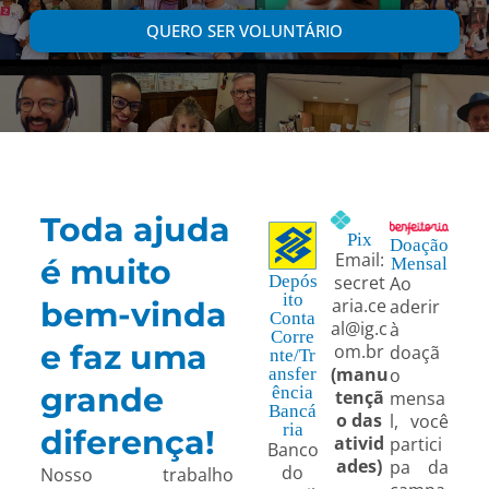
QUERO SER VOLUNTÁRIO
Toda ajuda
Pix
Doação
Email:
é muito
Mensal
secret
Depós
Ao
ito
aria.ce
bem-vinda
aderir
Conta
al@ig.c
à
Corre
e faz uma
om.br
doaçã
nte/Tr
(manu
o
ansfer
grande
ência
tençã
mensa
Bancá
o das
l, você
ria
diferença!
ativid
partici
Banco
ades)
pa da
do
Nosso trabalho