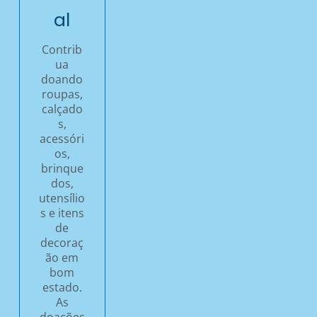
al
Contrib
ua
doando
roupas,
calçado
s,
acessóri
os,
brinque
dos,
utensílio
s e itens
de
decoraç
ão em
bom
estado.
As
doações