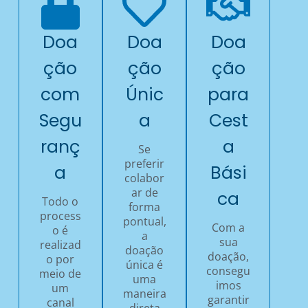
Doa
Doa
Doa
ção
ção
ção
com
Únic
para
Segu
a
Cest
ranç
a
Se
preferir
a
Bási
colabor
ar de
ca
Todo o
forma
process
pontual,
Com a
o é
a
sua
realizad
doação
doação,
o por
única é
consegu
meio de
uma
imos
um
maneira
garantir
canal
direta