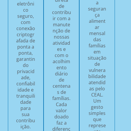
a
eletrôni
de
seguran
co
contribu
ça
seguro,
ir com a
aliment
com
manute
ar
conexão
nção de
mensal
criptogr
nossas
das
afada de
atividad
famílias
ponta a
es e
em
ponta,
com o
situação
garantin
acolhim
de
do
ento
vulnera
privacid
diário
bilidade
ade,
de
atendid
confiabil
centena
as pelo
idade e
s de
CEAL.
tranquili
famílias.
Um
dade
Cada
gesto
para
valor
simples
sua
doado
que
contribu
faz a
represe
ição.
diferenç