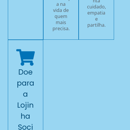
nta
a na
cuidado,
vida de
empatia
quem
e
mais
partilha.
precisa.
Doe
para
a
Lojin
ha
Soci