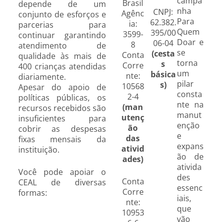
campa
Brasil
depende de um
nha
CNPJ:
Agênc
conjunto de esforços e
Para
62.382.
ia:
parcerias para
Quem
395/00
3599-
continuar garantindo
Doar e
06-04
8
atendimento de
se
(cesta
Conta
qualidade às mais de
torna
s
Corre
400 crianças atendidas
um
básica
nte:
diariamente.
pilar
s)
10568
Apesar do apoio de
consta
2-4
políticas públicas, os
nte na
(man
recursos recebidos são
manut
utenç
insuficientes para
enção
ão
cobrir as despesas
e
das
fixas mensais da
expans
ativid
instituição.
ão de
ades)
ativida
Você pode apoiar o
des
Conta
CEAL de diversas
essenc
Corre
formas:
iais,
nte:
que
10953
vão