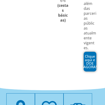
6-6
além
(cesta
das
s
parceri
básic
as
as)
públic
as
atualm
ente
vigent
es.
Clique
aqui e
DOE
AGORA!