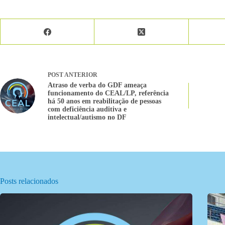
POST
ANTERIOR
Atraso de verba do GDF ameaça
funcionamento do CEAL/LP, referência
há 50 anos em reabilitação de pessoas
com deficiência auditiva e
intelectual/autismo no DF
Posts relacionados